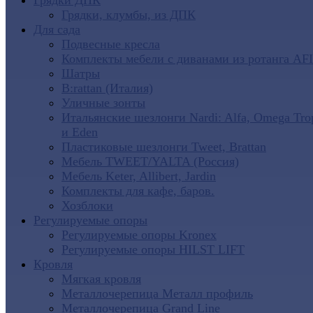
Грядки ДПК
Грядки, клумбы, из ДПК
Для сада
Подвесные кресла
Комплекты мебели с диванами из ротанга AF
Шатры
B:rattan (Италия)
Уличные зонты
Итальянские шезлонги Nardi: Alfa, Omega Tro
и Eden
Пластиковые шезлонги Tweet, Brattan
Мебель TWEET/YALTA (Россия)
Мебель Keter, Allibert, Jardin
Комплекты для кафе, баров.
Хозблоки
Регулируемые опоры
Регулируемые опоры Kronex
Регулируемые опоры HILST LIFT
Кровля
Мягкая кровля
Металлочерепица Металл профиль
Металлочерепица Grand Line