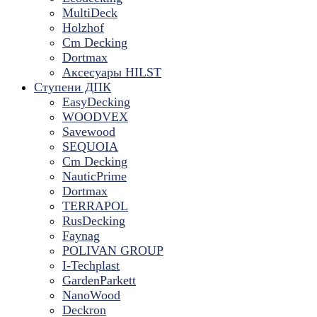
MultiDeck
Holzhof
Cm Decking
Dortmax
Аксесуары HILST
Ступени ДПК
EasyDecking
WOODVEX
Savewood
SEQUOIA
Cm Decking
NauticPrime
Dortmax
TERRAPOL
RusDecking
Faynag
POLIVAN GROUP
I-Techplast
GardenParkett
NanoWood
Deckron