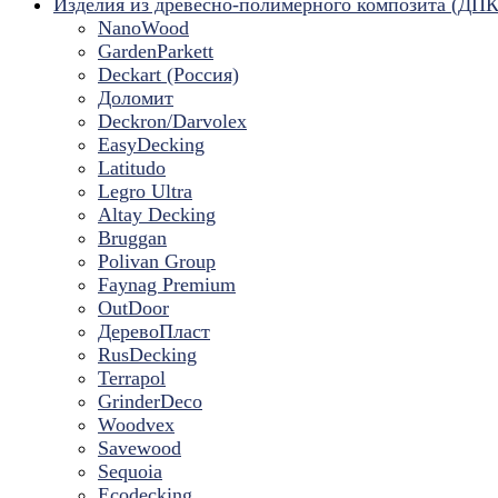
Изделия из древесно-полимерного композита (ДПК
NanoWood
GardenParkett
Deckart (Россия)
Доломит
Deckron/Darvolex
EasyDecking
Latitudo
Legro Ultra
Altay Decking
Bruggan
Polivan Group
Faynag Premium
OutDoor
ДеревоПласт
RusDecking
Terrapol
GrinderDeco
Woodvex
Savewood
Sequoia
Ecodecking