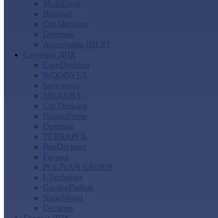
MultiDeck
Holzhof
Cm Decking
Dortmax
Аксесуары HILST
Ступени ДПК
EasyDecking
WOODVEX
Savewood
SEQUOIA
Cm Decking
NauticPrime
Dortmax
TERRAPOL
RusDecking
Faynag
POLIVAN GROUP
I-Techplast
GardenParkett
NanoWood
Deckron