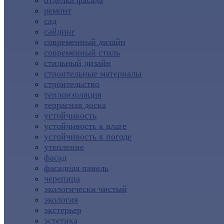
отделка фасада
ремонт
сад
сайдинг
современный дизайн
современный стиль
стильный дизайн
строительные материалы
строительство
теплоизоляция
террасная доска
устойчивость
устойчивость к влаге
устойчивость к погоде
утепление
фасад
фасадная панель
черепица
экологически чистый
экология
экстерьер
эстетика