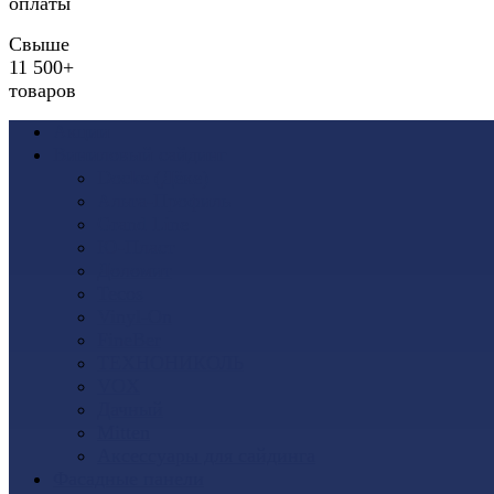
оплаты
Свыше
11 500+
товаров
Акции
Виниловый сайдинг
Docke (Дёке)
Альта-Профиль
Grand Line
Ю-Пласт
Доломит
Tecos
Vinyl-On
FineBer
ТЕХНОНИКОЛЬ
VOX
Дачный
Mitten
Аксессуары для сайдинга
Фасадные панели