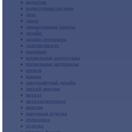
водосток
водосточная система
дача
декор
декоративные панели
дизайн
дизайн интерьера
долговечность
интерьер
кровельные аксессуары
кровельные материалы
кровля
крыша
ландшафтный дизайн
легкий монтаж
металл
металлочерепица
монтаж
наружная отделка
облицовка
отделка