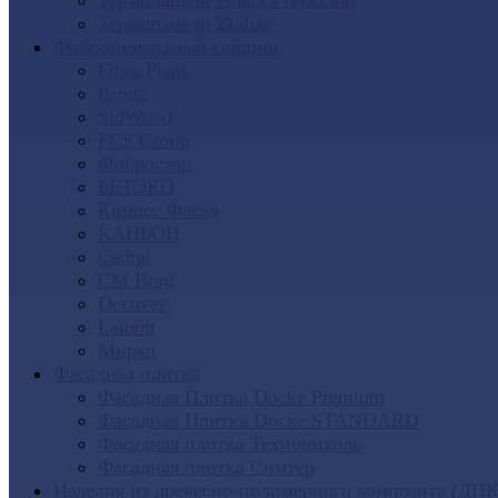
Термопанели Аляска (Россия)
Термопанели Zodiac
Фиброцементный сайдинг
Fibra Plank
Panda
SidWood
FCS Group
Фибростар
БЕТЭКО
Кирисс Фасад
КАНЬОН
Cedral
CM Bord
Decover
Latonit
Мирко
Фасадная плитка
Фасадная Плитка Docke Premium
Фасадная Плитка Docke STANDARD
Фасадная плитка Технониколь
Фасадная плитка Симтер
Изделия из древесно-полимерного композита (ДПК