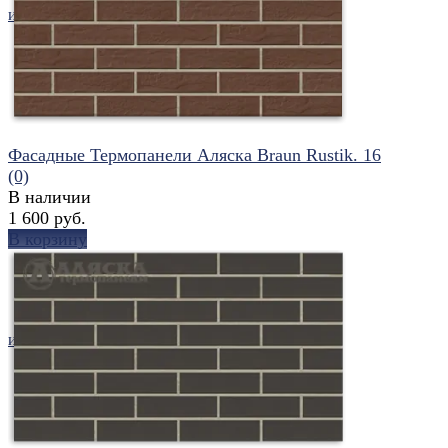
избранное
сравнить
Фасадные Термопанели Аляска Braun Rustik. 16
(0)
В наличии
1 600 руб.
В корзину
избранное
сравнить