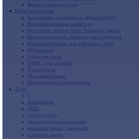
Водосточная система
Комплектующие
Чердачные лестницы с люком Docke
Вентиляционные решётки
Фасадные Аксессуары Доломит декор
Комплектующие Эконом для Сайдинга
Комплектующие для cайдинга Элит
Обрешетка
Гибка металла
ПИКС для столбов
Утеплитель
Пиломатериалы
Изоляционные материалы
Теги
0
Aquasistem
ДПК
архитектура
архитектурные решения
архитектурные элементы
водоотведение