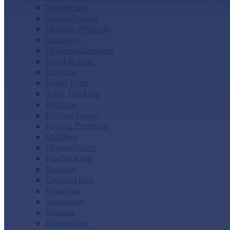
NanoWood
GardenParkett
Deckart (Россия)
Доломит
Deckron/Darvolex
EasyDecking
Latitudo
Legro Ultra
Altay Decking
Bruggan
Polivan Group
Faynag Premium
OutDoor
ДеревоПласт
RusDecking
Terrapol
GrinderDeco
Woodvex
Savewood
Sequoia
Ecodecking