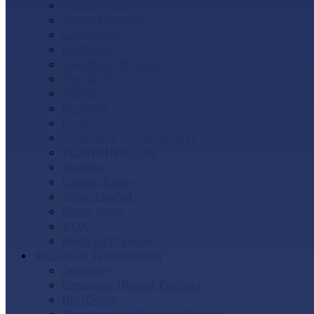
Docke (Дёке)
Альта-Профиль
Grand Line
Ю-Пласт
GrandLine Я-фасад
SteinDorf
АЭЛИТ
Nordside
FineBer
Т-сайдинг (Техоснастка)
ТЕХНОНИКОЛЬ
Доломит
Canada Ridge
Tecos ImaBeL
Royal Stone
VOX
Комплектующие
Фасадные Термопанели
Доломит
Стенолит (Китай-Россия)
BrusDecor