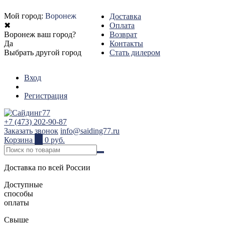
Мой город:
Воронеж
Доставка
✖
Оплата
Воронеж ваш город?
Возврат
Да
Контакты
Выбрать другой город
Стать дилером
Вход
Регистрация
+7 (473) 202-90-87
Заказать звонок
info@saiding77.ru
Корзина
0
0 руб.
Доставка по всей России
Доступные
способы
оплаты
Свыше