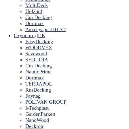
MultiDeck
Holzhof
Cm Decking
Dortmax
Аксесуары HILST
Ступени ДПК
EasyDecking
WOODVEX
Savewood
SEQUOIA
Cm Decking
NauticPrime
Dortmax
TERRAPOL
RusDecking
Faynag
POLIVAN GROUP
I-Techplast
GardenParkett
NanoWood
Deckron