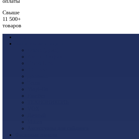
оплаты
Свыше
11 500+
товаров
Акции
Виниловый сайдинг
Docke (Дёке)
Альта-Профиль
Grand Line
Ю-Пласт
Доломит
Tecos
Vinyl-On
FineBer
ТЕХНОНИКОЛЬ
VOX
Дачный
Mitten
Аксессуары для сайдинга
Фасадные панели