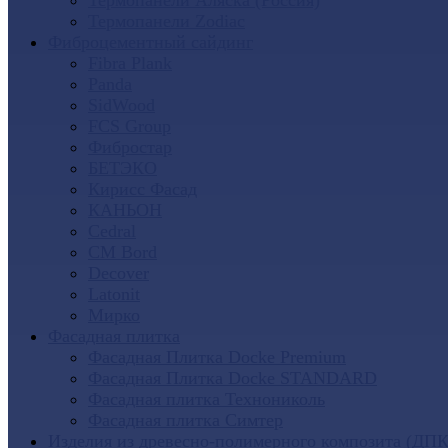
Термопанели Аляска (Россия)
Термопанели Zodiac
Фиброцементный сайдинг
Fibra Plank
Panda
SidWood
FCS Group
Фибростар
БЕТЭКО
Кирисс Фасад
КАНЬОН
Cedral
CM Bord
Decover
Latonit
Мирко
Фасадная плитка
Фасадная Плитка Docke Premium
Фасадная Плитка Docke STANDARD
Фасадная плитка Технониколь
Фасадная плитка Симтер
Изделия из древесно-полимерного композита (ДПК