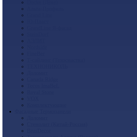
Docke (Дёке)
Альта-Профиль
Grand Line
Ю-Пласт
GrandLine Я-фасад
SteinDorf
АЭЛИТ
Nordside
FineBer
Т-сайдинг (Техоснастка)
ТЕХНОНИКОЛЬ
Доломит
Canada Ridge
Tecos ImaBeL
Royal Stone
VOX
Комплектующие
Фасадные Термопанели
Доломит
Стенолит (Китай-Россия)
BrusDecor