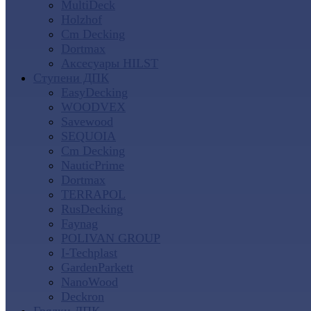
MultiDeck
Holzhof
Cm Decking
Dortmax
Аксесуары HILST
Ступени ДПК
EasyDecking
WOODVEX
Savewood
SEQUOIA
Cm Decking
NauticPrime
Dortmax
TERRAPOL
RusDecking
Faynag
POLIVAN GROUP
I-Techplast
GardenParkett
NanoWood
Deckron