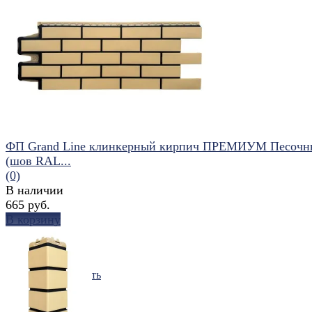
избранное
сравнить
ФП Grand Line клинкерный кирпич ПРЕМИУМ Песочн
(шов RAL...
(0)
В наличии
665 руб.
В корзину
избранное
сравнить