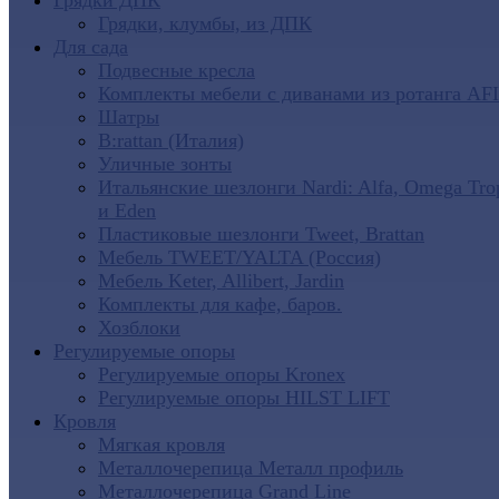
Грядки ДПК
Грядки, клумбы, из ДПК
Для сада
Подвесные кресла
Комплекты мебели с диванами из ротанга AF
Шатры
B:rattan (Италия)
Уличные зонты
Итальянские шезлонги Nardi: Alfa, Omega Tro
и Eden
Пластиковые шезлонги Tweet, Brattan
Мебель TWEET/YALTA (Россия)
Мебель Keter, Allibert, Jardin
Комплекты для кафе, баров.
Хозблоки
Регулируемые опоры
Регулируемые опоры Kronex
Регулируемые опоры HILST LIFT
Кровля
Мягкая кровля
Металлочерепица Металл профиль
Металлочерепица Grand Line