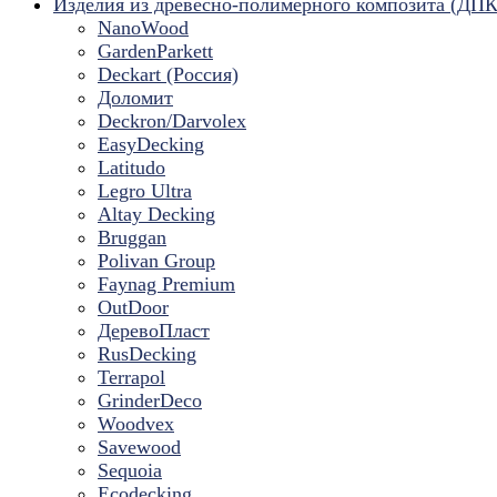
Изделия из древесно-полимерного композита (ДПК
NanoWood
GardenParkett
Deckart (Россия)
Доломит
Deckron/Darvolex
EasyDecking
Latitudo
Legro Ultra
Altay Decking
Bruggan
Polivan Group
Faynag Premium
OutDoor
ДеревоПласт
RusDecking
Terrapol
GrinderDeco
Woodvex
Savewood
Sequoia
Ecodecking