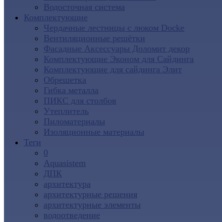
Водосточная система
Комплектующие
Чердачные лестницы с люком Docke
Вентиляционные решётки
Фасадные Аксессуары Доломит декор
Комплектующие Эконом для Сайдинга
Комплектующие для cайдинга Элит
Обрешетка
Гибка металла
ПИКС для столбов
Утеплитель
Пиломатериалы
Изоляционные материалы
Теги
0
Aquasistem
ДПК
архитектура
архитектурные решения
архитектурные элементы
водоотведение