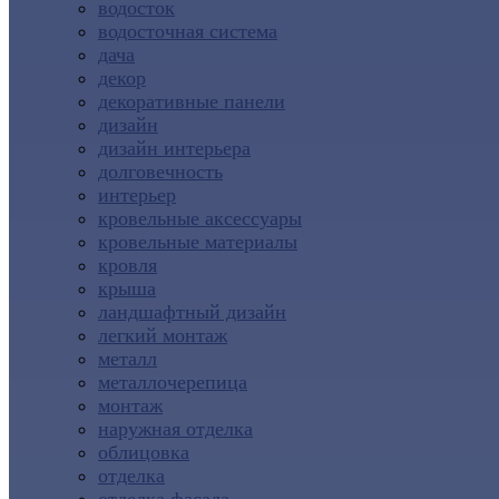
водосток
водосточная система
дача
декор
декоративные панели
дизайн
дизайн интерьера
долговечность
интерьер
кровельные аксессуары
кровельные материалы
кровля
крыша
ландшафтный дизайн
легкий монтаж
металл
металлочерепица
монтаж
наружная отделка
облицовка
отделка