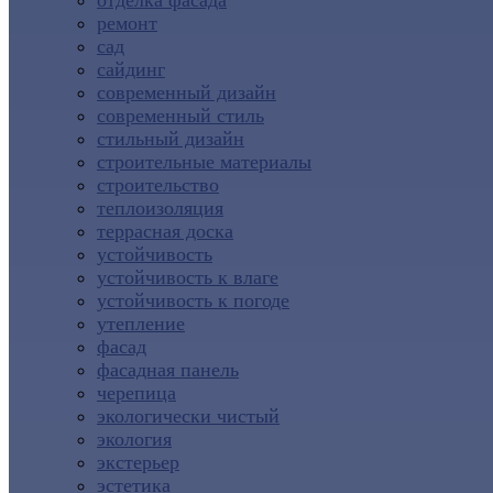
отделка фасада
ремонт
сад
сайдинг
современный дизайн
современный стиль
стильный дизайн
строительные материалы
строительство
теплоизоляция
террасная доска
устойчивость
устойчивость к влаге
устойчивость к погоде
утепление
фасад
фасадная панель
черепица
экологически чистый
экология
экстерьер
эстетика