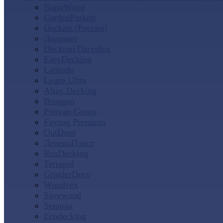
NanoWood
GardenParkett
Deckart (Россия)
Доломит
Deckron/Darvolex
EasyDecking
Latitudo
Legro Ultra
Altay Decking
Bruggan
Polivan Group
Faynag Premium
OutDoor
ДеревоПласт
RusDecking
Terrapol
GrinderDeco
Woodvex
Savewood
Sequoia
Ecodecking